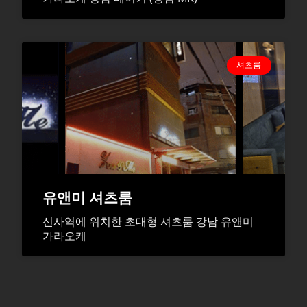
셔츠룸
유앤미 셔츠룸
신사역에 위치한 초대형 셔츠룸 강남 유앤미
가라오케