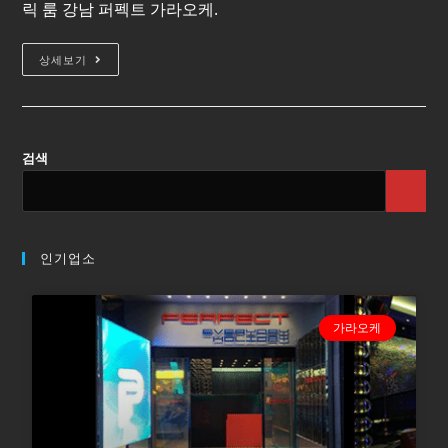
릭 룸 강남 퍼펙트 가라오케.
상세보기
검색
인기업소
가라오케