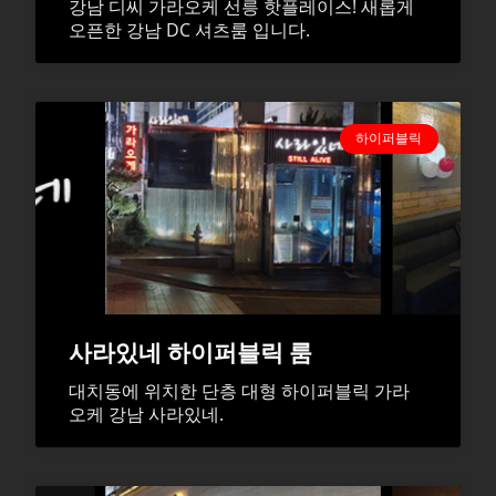
강남 디씨 가라오케 선릉 핫플레이스! 새롭게
오픈한 강남 DC 셔츠룸 입니다.
하이퍼블릭
사라있네 하이퍼블릭 룸
대치동에 위치한 단층 대형 하이퍼블릭 가라
오케 강남 사라있네.