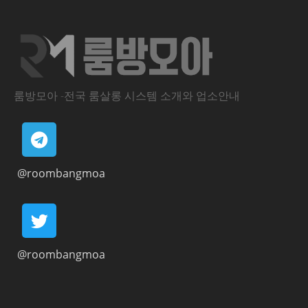
룸방모아 -전국 룸살롱 시스템 소개와 업소안내
@roombangmoa
@roombangmoa