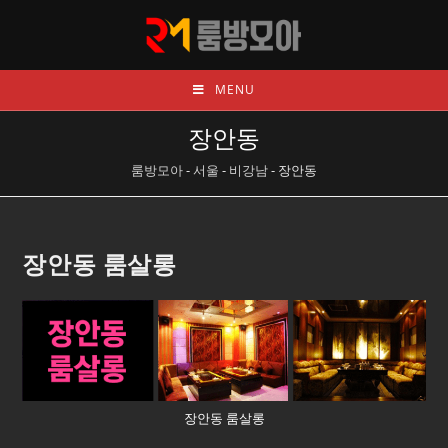
MENU
장안동
룸방모아
-
서울
-
비강남
-
장안동
장안동 룸살롱
장안동 룸살롱