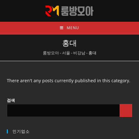
MENU
홍대
룸방모아
-
서울
-
비강남
-
홍대
There aren't any posts currently published in this category.
검색
인기업소