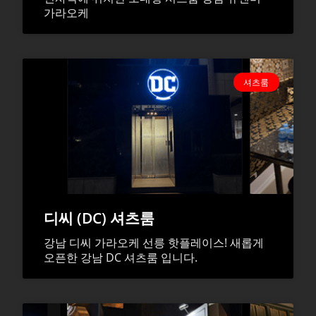
가라오케
셔츠룸
디씨 (DC) 셔츠룸
강남 디씨 가라오케 선릉 핫플레이스! 새롭게
오픈한 강남 DC 셔츠룸 입니다.