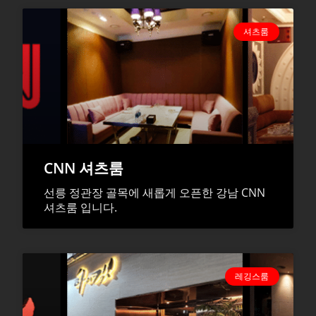
셔츠룸
CNN 셔츠룸
선릉 정관장 골목에 새롭게 오픈한 강남 CNN
셔츠룸 입니다.
레깅스룸