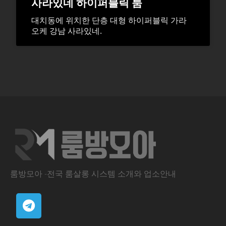
사라있네 하이퍼블릭 룸
대치동에 위치한 단층 대형 하이퍼블릭 가라
오케 강남 사라있네.
룸방모아 -전국 룸살롱 시스템 소개와 업소안내