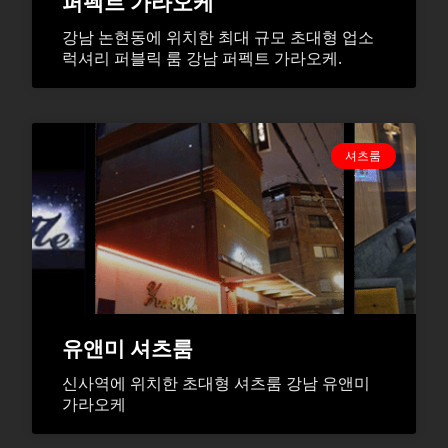
퍼펙트 가라오케
강남 논현동에 위치한 최대 규모 초대형 업소
럭셔리 퍼블릭 룸 강남 퍼펙트 가라오케.
셔츠룸
유앤미 셔츠룸
신사역에 위치한 초대형 셔츠룸 강남 유앤미
가라오케