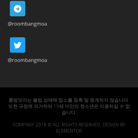
@roombangmoa
@roombangmoa
룸방모아는 불법 성매매 업소를 등록 및 중계하지 않습니다.
또한 규정에 의거하여 19세 미만의 청소년은 이용하실 수 없
습니다.
COMPANY 2018 © ALL RIGHTS RESERVED. DESIGN BY
ELEMENTOR