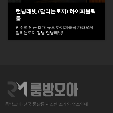
런닝래빗 (달리는토끼) 하이퍼블릭
룸
언주역 인근 최대 규모 하이퍼블릭 가라오케
달리는토끼 강남 런닝래빗!
룸방모아 -전국 룸살롱 시스템 소개와 업소안내